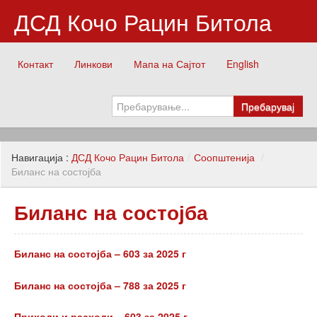
ДСД Кочо Рацин Битола
Контакт
Линкови
Мапа на Сајтот
English
Пребарувај
Навигација :
ДСД Кочо Рацин Битола
/
Соопштенија
/
Биланс на состојба
Биланс на состојба
Биланс на состојба – 603 за 2025 г
Биланс на состојба – 788 за 2025 г
Приходи и расходи – 603 за 2025
г